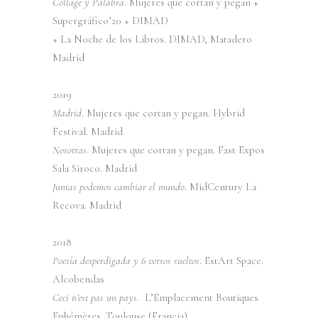
Collage y Palabra
. Mujeres que cortan y pegan +
Supergráfico’20 + DIMAD
+ La Noche de los Libros. DIMAD, Matadero
Madrid
2019
Madrid
. Mujeres que cortan y pegan. Hybrid
Festival. Madrid
Nosotras
. Mujeres que cortan y pegan. Fast Expos
Sala Siroco. Madrid
Juntas podemos cambiar el mundo
. MidCentury La
Recova. Madrid
2018
Poesía desperdigada y 6 versos sueltos
. EstArt Space.
Alcobendas
Ceci n’est pas un pays
. L’Emplacement Boutiques
Ephémères. Toulouse (Francia)