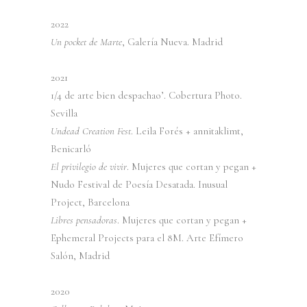
2022
Un pocket de Marte
, Galería Nueva. Madrid
2021
1/4 de arte bien despachao’. Cobertura Photo.
Sevilla
Undead Creation Fest
. Leila Forés + annitaklimt,
Benicarló
El privilegio de vivir
. Mujeres que cortan y pegan +
Nudo Festival de Poesía Desatada. Inusual
Project, Barcelona
Libres pensadoras
. Mujeres que cortan y pegan +
Ephemeral Projects para el 8M. Arte Efímero
Salón, Madrid
2020