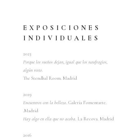
EXPOSICIONES
INDIVIDUALES
2023
Porque los sueños dejan, igual que los naufragios,
algún resto
.
The Stendhal Room. Madrid
2019
Encuentros con la belleza
. Galería Fomentarte.
.Madrid
Hay algo en ella que no acaba
. La Recova. Madrid
2016