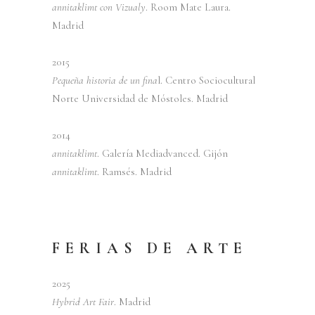
annitaklimt con Vizualy
. Room Mate Laura.
Madrid
2015
Pequeña historia de un fina
l. Centro Sociocultural
Norte Universidad de Móstoles. Madrid
2014
annitaklimt
. Galería Mediadvanced. Gijón
annitaklimt
. Ramsés. Madrid
FERIAS DE ARTE
2025
Hybrid Art Fair
. Madrid